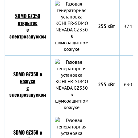
SDMO GZ350
открытое
255 кВт
3745x
с
электрозапуском
SDMO GZ350 в
кожухе
255 кВт
6305x
с
электрозапуском
SDMO GZ350 в