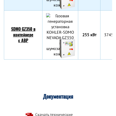
SDMO GZ350 в
контейнере
255 кВт
3745x
c АВР
Документация
Скачать технические