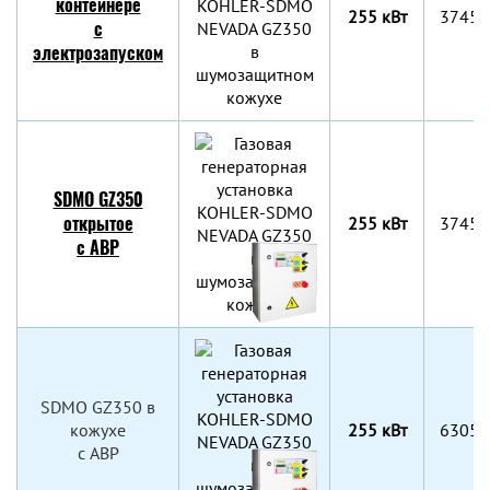
контейнере
255 кВт
3745x
с
электрозапуском
SDMO GZ350
открытое
255 кВт
3745x
c АВР
SDMO GZ350 в
кожухе
255 кВт
6305x
c АВР