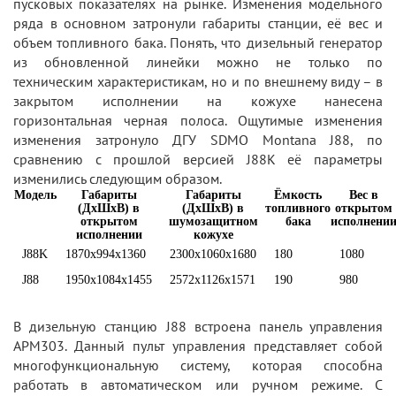
пусковых показателях на рынке. Изменения модельного
ряда в основном затронули габариты станции, её вес и
объем топливного бака. Понять, что дизельный генератор
из обновленной линейки можно не только по
техническим характеристикам, но и по внешнему виду – в
закрытом исполнении на кожухе нанесена
горизонтальная черная полоса. Ощутимые изменения
изменения затронуло ДГУ SDMO Montana J88, по
сравнению с прошлой версией J88K её параметры
изменились следующим образом.
Модель
Габариты
Габариты
Ёмкость
Вес в
(ДxШxВ) в
(ДxШxВ) в
топливного
открытом
открытом
шумозащитном
бака
исполнени
исполнении
кожухе
J88K
1870x994x1360
2300x1060x1680
180
1080
J88
1950x1084x1455
2572x1126x1571
190
980
В дизельную станцию J88 встроена панель управления
APM303. Данный пульт управления представляет собой
многофункциональную систему, которая способна
работать в автоматическом или ручном режиме. С