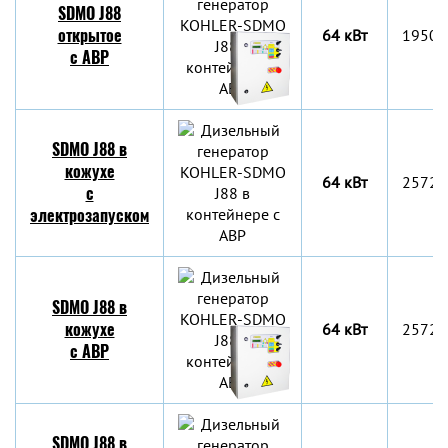
SDMO J88
открытое
64 кВт
1950x
c АВР
SDMO J88 в
кожухе
64 кВт
2572x
с
электрозапуском
SDMO J88 в
кожухе
64 кВт
2572x
c АВР
SDMO J88 в