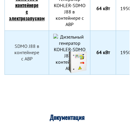
контейнере
64 кВт
1950x
с
электрозапуском
SDMO J88 в
контейнере
64 кВт
1950x
c АВР
Документация