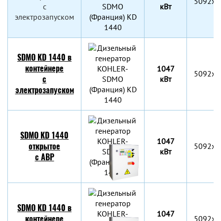
5092x2
с
кВт
электрозапуском
SDMO KD 1440 в
контейнере
1047
5092x2
с
кВт
электрозапуском
SDMO KD 1440
1047
открытое
5092x2
кВт
c АВР
SDMO KD 1440 в
1047
контейнере
5092x2