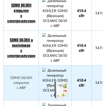
SDMO D630II
открытое
458.4
3470x
с
кВт
электрозапуском
SDMO D630II в
контейнере
458.4
3470x
с
кВт
электрозапуском
SDMO D630II
458.4
открытое
3470x
кВт
c АВР