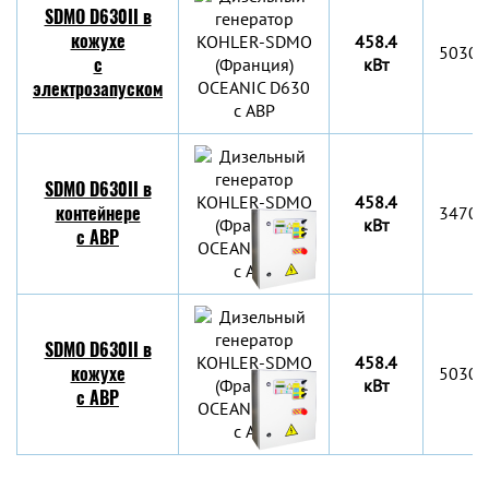
SDMO D630II в
кожухе
458.4
5030x
с
кВт
электрозапуском
SDMO D630II в
458.4
контейнере
3470x
кВт
c АВР
SDMO D630II в
458.4
кожухе
5030x
кВт
c АВР