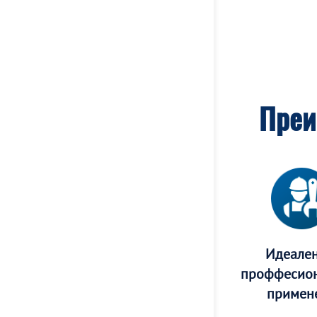
Преи
Идеален
проффесион
примен