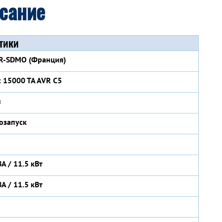
исание
тики
R-SDMO (Франция)
c 15000 TA AVR C5
н
озапуск
ВА / 11.5 кВт
ВА / 11.5 кВт