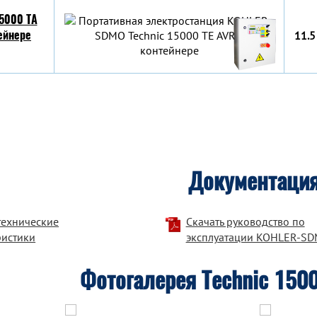
5000 TA
ейнере
11.5
Документаци
технические
Скачать руководство по
ристики
эксплуатации KOHLER-S
Фотогалерея Technic 150