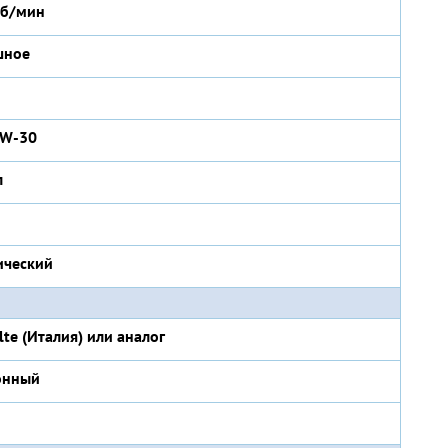
об/мин
шное
0W-30
л
ический
lte (Италия) или аналог
онный