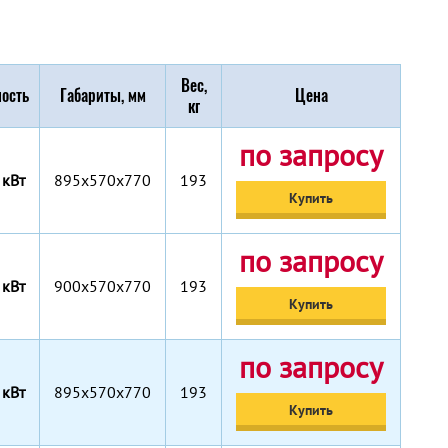
Вес,
ость
Габариты, мм
Цена
кг
по запросу
 кВт
895x570x770
193
Купить
по запросу
 кВт
900x570x770
193
Купить
по запросу
 кВт
895x570x770
193
Купить