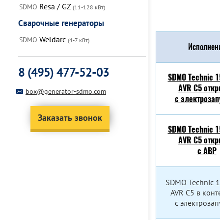
Resa / GZ
SDMO
(11-128 кВт)
Сварочные генераторы
Weldarc
SDMO
(4-7 кВт)
Исполнен
8 (495) 477-52-03
SDMO Technic 1
AVR C5 отк
box@generator-sdmo.com
с электрозап
Заказать звонок
SDMO Technic 1
AVR C5 отк
c АВР
SDMO Technic 
AVR C5 в кон
с электрозап