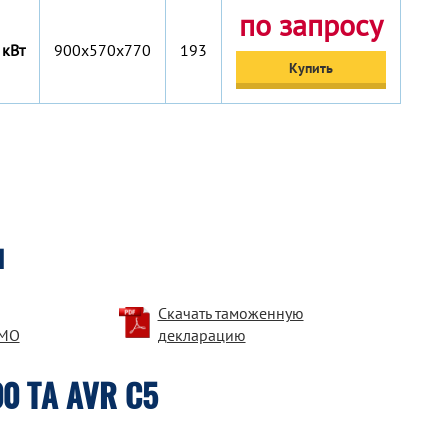
по запросу
 кВт
900x570x770
193
Купить
я
Скачать таможенную
DMO
декларацию
00 TA AVR C5