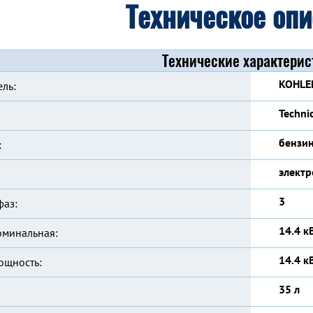
Техническое оп
Технические характерис
KOHLE
ль:
Techni
бензи
:
электр
3
фаз:
14.4 к
оминальная:
14.4 к
ощность:
35 л