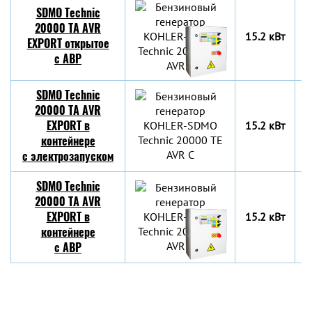
SDMO Technic
20000 TA AVR
15.2 кВт
9
EXPORT открытое
c АВР
SDMO Technic
20000 TA AVR
EXPORT в
15.2 кВт
9
контейнере
с электрозапуском
SDMO Technic
20000 TA AVR
EXPORT в
15.2 кВт
9
контейнере
c АВР